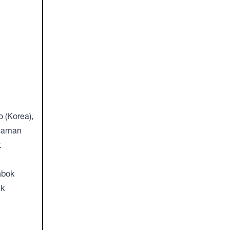
 (Korea),
ejaman
.
nbok
ak