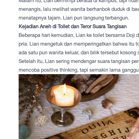
Malam itu, Lian bermimpi berada di kampus, tapi nu
menangis, lalu melihat wanita berhanbok duduk di b
menatapnya tajam. Lian pun langsung terbangun.
Kejadian Aneh di Toilet dan Teror Suara Tangisan
Beberapa hari kemudian, Lian ke toilet bersama Doji 
pria. Lian mengetuk dan memperingatkan bahwa itu toil
ada satu pun wanita keluar, dan bilik tersebut kosong 
Setelah itu, Lian sering mendengar suara tangisan per
mencoba positive thinking, tapi semakin lama gangg