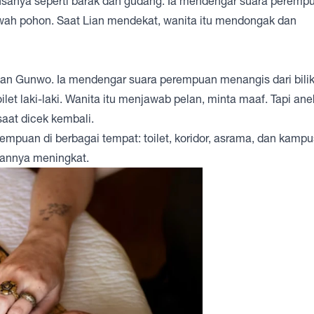
ansanya seperti barak dan gudang. Ia mendengar suara peremp
awah pohon. Saat Lian mendekat, wanita itu mendongak dan
dan Gunwo. Ia mendengar suara perempuan menangis dari bilik 
et laki-laki. Wanita itu menjawab pelan, minta maaf. Tapi ane
saat dicek kembali.
empuan di berbagai tempat: toilet, koridor, asrama, dan kampus
uannya meningkat.