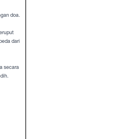
ngan doa.
eruput
beda dari
sa secara
dih.