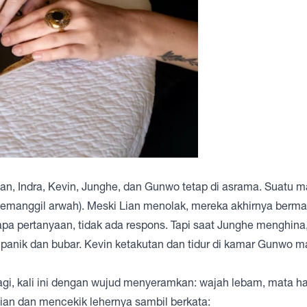
ian, Indra, Kevin, Junghe, dan Gunwo tetap di asrama. Suatu 
manggil arwah). Meski Lian menolak, mereka akhirnya berma
pertanyaan, tidak ada respons. Tapi saat Junghe menghina, 
 panik dan bubar. Kevin ketakutan dan tidur di kamar Gunwo ma
agi, kali ini dengan wujud menyeramkan: wajah lebam, mata h
ian dan mencekik lehernya sambil berkata: