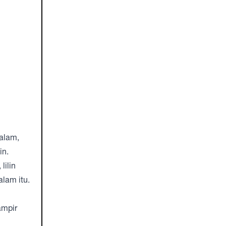
malam,
in.
lilin
lam itu.
ampir