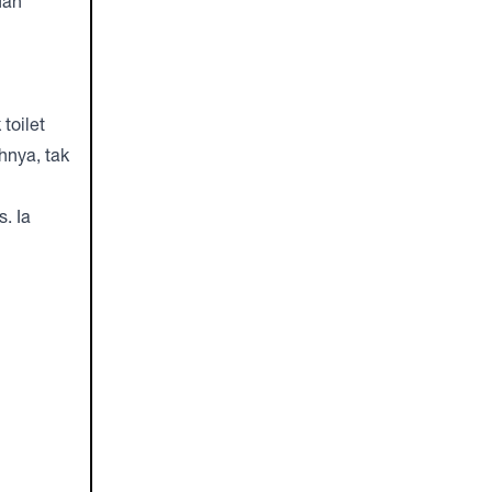
uan
toilet
hnya, tak
. Ia