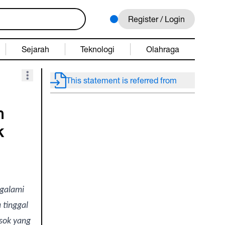
Register / Login
Sejarah
Teknologi
Olahraga
This statement is referred from
h
k
galami
 tinggal
osok yang