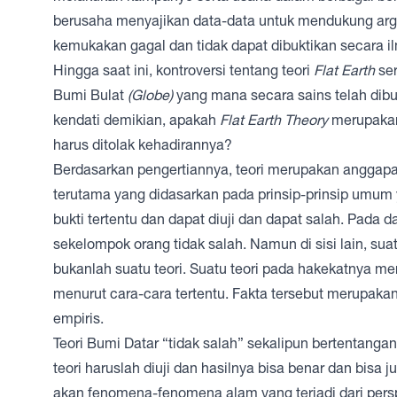
berusaha menyajikan data-data untuk mendukung ar
kemukakan gagal dan tidak dapat dibuktikan secara il
Hingga saat ini, kontroversi tentang teori
Flat Earth
ser
Bumi Bulat
(Globe)
yang mana secara sains telah dib
kendati demikian, apakah
Flat Earth Theory
merupakan 
harus ditolak kehadirannya?
Berdasarkan pengertiannya, teori merupakan anggapa
terutama yang didasarkan pada prinsip-prinsip umum y
bukti tertentu dan dapat diuji dan dapat salah. Pada
sekelompok orang tidak salah. Namun di sisi lain, suat
bukanlah suatu teori. Suatu teori pada hakekatnya me
menurut cara-cara tertentu. Fakta tersebut merupaka
empiris.
Teori Bumi Datar “tidak salah” sekalipun bertentang
teori haruslah diuji dan hasilnya bisa benar dan bis
akan fenomena-fenomena alam yang terjadi dari persp