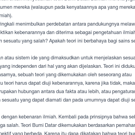
gumen mereka (walaupun pada kenyataannya apa yang merek
miah).
ingkali menimbulkan perdebatan antara pandukungnya mela
uktikan kebenarannya dan diterima sebagai pengetahuan ilmi
sesuatu yang salah? Apakah teori ini berbahaya bagi sains s
n atau sistem ide yang dimaksudkan untuk menjelaskan sesua
ang independen dari hal yang akan dijelaskan. Teori ini diduk
 dasarnya, sebuah teori yang dikemukakan oleh seseorang atau
u teori harus dapat diuji kebenarannya, karena jika tidak, maka
rupakan hubungan antara dua fakta atau lebih, atau pengatura
n sesuatu yang dapat diamati dan pada umumnya dapat diuji s
an dengan kebenaran ilmiah. Kembali pada prinsipnya bahwa s
a juga salah. Teori Bumi Datar dikemukakan berdasarkan pemah
ektif yang berbeda. Karena itu dapa dikatakan bahwa teori bu