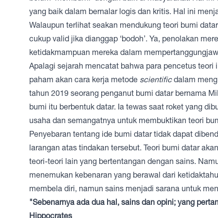
yang baik dalam bernalar logis dan kritis. Hal ini me
Walaupun terlihat seakan mendukung teori bumi datar,
cukup valid jika dianggap ‘bodoh’. Ya, penolakan mere
ketidakmampuan mereka dalam mempertanggungjawabka
Apalagi sejarah mencatat bahwa para pencetus teori 
paham akan cara kerja metode
scientific
dalam mengka
tahun 2019 seorang penganut bumi datar bernama M
bumi itu berbentuk datar. Ia tewas saat roket yang 
usaha dan semangatnya untuk membuktikan teori bumi
Penyebaran tentang ide bumi datar tidak dapat dibe
larangan atas tindakan tersebut. Teori bumi datar ak
teori-teori lain yang bertentangan dengan sains. Namu
menemukan kebenaran yang berawal dari ketidaktahua
membela diri, namun sains menjadi sarana untuk m
"Sebenarnya ada dua hal, sains dan opini; yang pert
Hippocrates