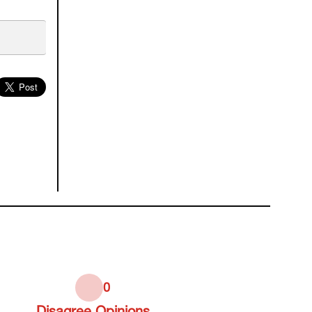
0
Disagree
Opinions