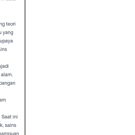
g teori
u yang
 upaya
ins
jadi
 alam.
mbangan
lam
Saat ini
k, sains
kemampuan