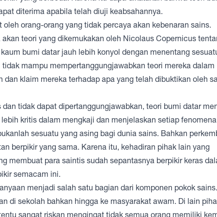
apat diterima apabila telah diuji keabsahannya.
t oleh orang-orang yang tidak percaya akan kebenaran sains.
 akan teori yang dikemukakan oleh Nicolaus Copernicus tentan
, kaum bumi datar jauh lebih konyol dengan menentang sesuat
iri tidak mampu mempertanggungjawabkan teori mereka dalam
dan klaim mereka terhadap apa yang telah dibuktikan oleh sa
ns dan tidak dapat dipertanggungjawabkan, teori bumi datar men
 lebih kritis dalam mengkaji dan menjelaskan setiap fenomena
n bukanlah sesuatu yang asing bagi dunia sains. Bahkan perke
atan berpikir yang sama. Karena itu, kehadiran pihak lain yang
ng membuat para saintis sudah sepantasnya berpikir keras da
ikir semacam ini.
tanyaan menjadi salah satu bagian dari komponen pokok sains. 
an di sekolah bahkan hingga ke masyarakat awam. Di lain piha
 tentu sangat riskan mengingat tidak semua orang memiliki 