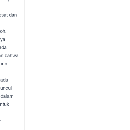
esat dan
oh.
nya
pada
an bahwa
amun
 ada
muncul
s dalam
untuk
–