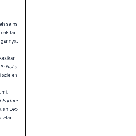
eh sains
sekitar
ngannya,
kasikan
th Not a
i adalah
umi.
t Earther
alah Leo
Nowlan
.
a