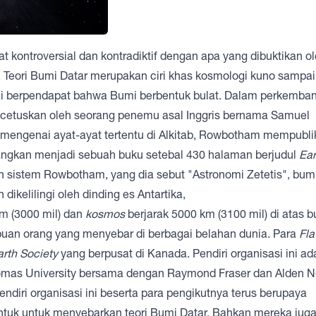
t kontroversial dan kontradiktif dengan apa yang dibuktikan ol
. Teori Bumi Datar merupakan ciri khas
kosmologi
kuno sampai 
lai berpendapat bahwa Bumi berbentuk bulat. Dalam perkemba
icetuskan oleh seorang penemu asal Inggris bernama
Samuel
mengenai ayat-ayat tertentu di Alkitab
, Rowbotham mempubli
ngkan menjadi sebuah buku setebal 430 halaman berjudul
Ear
 sistem Rowbotham, yang dia sebut "Astronomi Zetetis", bum
 dikelilingi oleh dinding es
Antartika
,
km (3000 mil) dan
kosmos
berjarak 5000 km (3100 mil) di atas b
buan orang yang menyebar di berbagai belahan dunia. Para
Fla
arth Society
yang berpusat di Kanada. Pendiri organisasi ini ad
omas University
bersama dengan
Raymond Fraser
dan
Alden 
endiri organisasi ini beserta para pengikutnya terus berupaya
tuk untuk menyebarkan teori Bumi Datar. Bahkan mereka jug