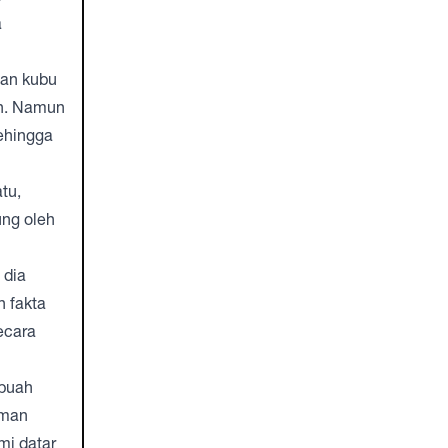
a
wan kubu
ah. Namun
ehingga
tu,
ung oleh
 dia
n fakta
ecara
ebuah
aman
mi datar