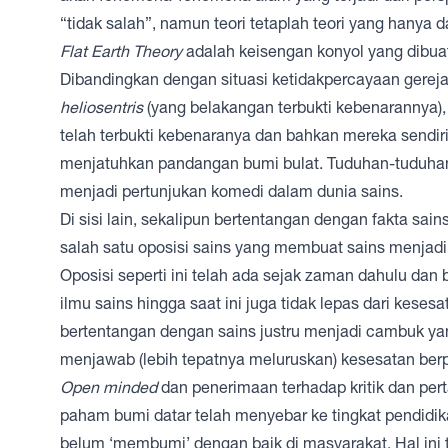
“tidak salah”, namun teori tetaplah teori yang hanya d
Flat Earth Theory
adalah keisengan konyol yang dibua
Dibandingkan dengan situasi ketidakpercayaan gereja
heliosentris
(yang belakangan terbukti kebenarannya)
telah terbukti kebenaranya dan bahkan mereka send
menjatuhkan pandangan bumi bulat. Tuduhan-tuduhan 
menjadi pertunjukan komedi dalam dunia sains.
Di sisi lain, sekalipun bertentangan dengan fakta sai
salah satu oposisi sains yang membuat sains menjadi
Oposisi seperti ini telah ada sejak zaman dahulu da
ilmu sains hingga saat ini juga tidak lepas dari keses
bertentangan dengan sains justru menjadi cambuk ya
menjawab (lebih tepatnya meluruskan) kesesatan berp
Open minded
dan penerimaan terhadap kritik dan per
paham bumi datar telah menyebar ke tingkat pendidik
belum ‘membumi’ dengan baik di masyarakat. Hal ini