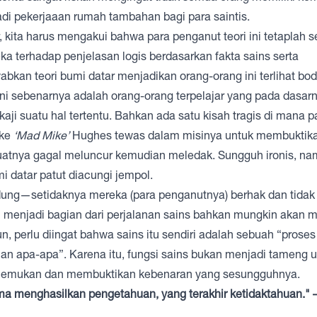
njadi pekerjaaan rumah tambahan bagi para saintis.
 kita harus mengakui bahwa para penganut teori ini tetaplah s
ka terhadap penjelasan logis berdasarkan fakta sains serta
n teori bumi datar menjadikan orang-orang ini terlihat bod
ini sebenarnya adalah orang-orang terpelajar yang pada dasar
ji suatu hal tertentu. Bahkan ada satu kisah tragis di mana 
ike
‘Mad Mike’
Hughes tewas dalam misinya untuk membuktik
dibuatnya gagal meluncur kemudian meledak. Sungguh ironis, n
 datar patut diacungi jempol.
ndung—setidaknya mereka (para penganutnya) berhak dan tidak
an menjadi bagian dari perjalanan sains bahkan mungkin akan 
n, perlu diingat bahwa sains itu sendiri adalah sebuah “prose
n apa-apa”. Karena itu, fungsi sains bukan menjadi tameng 
enemukan dan membuktikan kebenaran yang sesungguhnya.
ama menghasilkan pengetahuan, yang terakhir ketidaktahuan." 