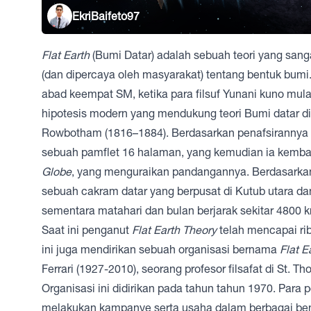
EkriBaifeto97
Flat Earth
(Bumi Datar) adalah sebuah teori yang sanga
(dan dipercaya oleh masyarakat) tentang bentuk bumi
abad keempat SM, ketika para filsuf Yunani kuno mu
hipotesis modern yang mendukung teori Bumi datar d
Rowbotham
(1816–1884). Berdasarkan
penafsirannya 
sebuah pamflet 16 halaman, yang kemudian ia kemba
Globe
, yang menguraikan pandangannya. Berdasarkan
sebuah cakram datar yang berpusat di
Kutub utara
dan
sementara
matahari
dan
bulan
berjarak sekitar 4800 
Saat ini penganut
Flat Earth Theory
telah mencapai ri
ini juga mendirikan sebuah organisasi bernama
Flat E
Ferrari (1927-2010), seorang profesor filsafat di
St. Th
Organisasi ini didirikan pada tahun tahun 1970. Para p
melakukan kampanye serta usaha dalam berbagai ben