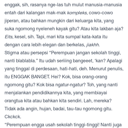
enggak, sih, rasanya nge-las tuh mulut manusia-manusia
entah dari kalangan mak-mak
kompleks
, cowo-cowo
jiperan, atau bahkan mungkin dari keluarga kita, yang
suka ngomong nyeleneh kayak gitu? Atau kita lakban aja?
Eits
, kesel, sih. Tapi, mari kita sumpal kata-kata itu
dengan cara lebih elegan dan berkelas,
jiakhh
.
Stigma atau persepsi “Perempuan jangan sekolah tinggi,
nanti blablabla.” Itu udah seriiing bangeeet, ‘kan? Apalagi
yang tinggal di perdesaan, hati-hati, deh. Menurut penulis,
itu ENGGAK BANGET. Hei? Kok, bisa orang-orang
ngomong gitu? Kok bisa ngatur-ngatur? Toh, yang nanti
menjalankan pendidikannya kita, yang membiayai
orangtua kita atau bahkan kita sendiri. Lah, mereka?
Tidak ada angin, hujan, badai, tau-tau ngomong gitu.
Ckckck.
“Perempuan engga usah sekolah tinggi-tinggi! Nanti juga