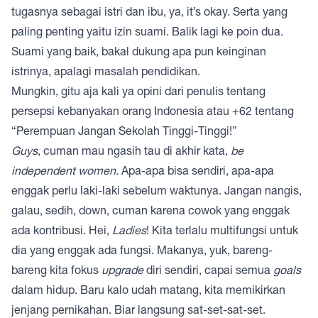
tugasnya sebagai istri dan ibu, ya, it’s okay. Serta yang
paling penting yaitu izin suami. Balik lagi ke poin dua.
Suami yang baik, bakal dukung apa pun keinginan
istrinya, apalagi masalah pendidikan.
Mungkin, gitu aja kali ya opini dari penulis tentang
persepsi kebanyakan orang Indonesia atau +62 tentang
“Perempuan Jangan Sekolah Tinggi-Tinggi!”
Guys
, cuman mau ngasih tau di akhir kata,
be
independent women.
Apa-apa bisa sendiri, apa-apa
enggak perlu laki-laki sebelum waktunya. Jangan nangis,
galau, sedih, down, cuman karena cowok yang enggak
ada kontribusi. Hei,
Ladies
! Kita terlalu multifungsi untuk
dia yang enggak ada fungsi. Makanya, yuk, bareng-
bareng kita fokus
upgrade
diri sendiri, capai semua
goals
dalam hidup. Baru kalo udah matang, kita memikirkan
jenjang pernikahan. Biar langsung sat-set-sat-set.