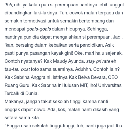
Toh
, nih, ya kalau pun si perempuan nantinya lebih unggul
dibandingkan laki-lakinya. Tuh, cowok malah terpacu dan
semakin termotivasi untuk semakin berkembang dan
mencapai
goals-goals
dalam hidupnya. Sehingga,
nantinya pun dia dapat mengalahkan si perempuan. Jadi,
‘kan, bersaing dalam kebaikan serta pendidikan. Asik
pasti punya pasangan kayak gini! Oke, mari halu sejenak.
Contoh nyatanya? Kak Maudy Ayunda,
stay private
eh
tau-tau
post
foto sama suaminya. Aduhhh. Contoh lain?
Kak Sabrina Anggraini, Istrinya Kak Belva Devara, CEO
Ruang Guru. Kak Sabrina ini lulusan MIT, lho! Universitas
Terbaik di Dunia.
Makanya, jangan takut sekolah tinggi karena nanti
enggak dapet cowo. Ada, kok, malah nanti dikasih yang
setara sama kita.
“Engga usah sekolah tinggi-tinggi, toh, nanti juga jadi Ibu