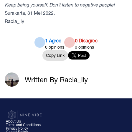
Keep being yourself. Don't listen to negative people!
Surakarta, 31 Mei 2022.
Racia_Ily
1 Agree
0 Disagree
0
opinions
0
opinions
Copy Link
Written By Racia_Ily
About Us
Terms and Conditions
Privacy Policy