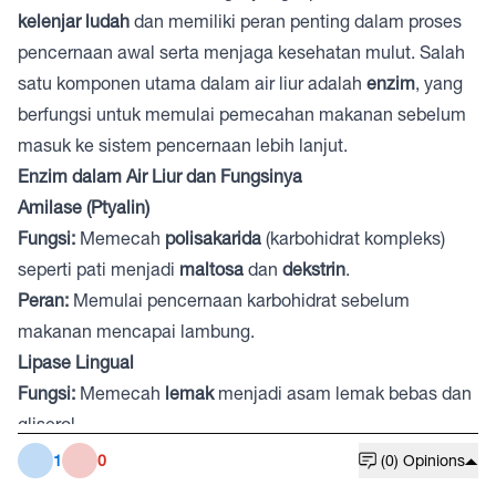
kelenjar ludah
dan memiliki peran penting dalam proses
pencernaan awal serta menjaga kesehatan mulut. Salah
satu komponen utama dalam air liur adalah
enzim
, yang
berfungsi untuk memulai pemecahan makanan sebelum
masuk ke sistem pencernaan lebih lanjut.
Enzim dalam Air Liur dan Fungsinya
Amilase (Ptyalin)
Fungsi:
Memecah
polisakarida
(karbohidrat kompleks)
seperti pati menjadi
maltosa
dan
dekstrin
.
Peran:
Memulai pencernaan karbohidrat sebelum
makanan mencapai lambung.
Lipase Lingual
Fungsi:
Memecah
lemak
menjadi asam lemak bebas dan
gliserol.
Peran:
Berperan dalam pencernaan lemak, terutama pada
1
0
(0) Opinions
bayi yang masih menyusu.