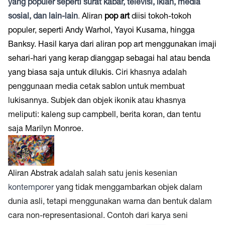
yang populer seperti surat kabar, televisi, iklan, media
sosial, dan lain-lain
.
Aliran
pop art
diisi tokoh-tokoh
populer, seperti Andy Warhol, Yayoi Kusama, hingga
Banksy. Hasil karya dari aliran pop
art
menggunakan imaji
sehari-hari yang kerap dianggap sebagai hal atau benda
yang biasa saja untuk dilukis.
Ciri khasnya adalah
penggunaan media cetak sablon untuk membuat
lukisannya. Subjek dan objek ikonik atau khasnya
meliputi: kaleng sup campbell, berita koran, dan tentu
saja Marilyn Monroe.
Aliran Abstrak a
dalah salah satu jenis kesenian
kontemporer
yang tidak menggambarkan objek dalam
dunia asli, tetapi menggunakan warna dan bentuk dalam
cara non-representasional. Contoh dari karya seni