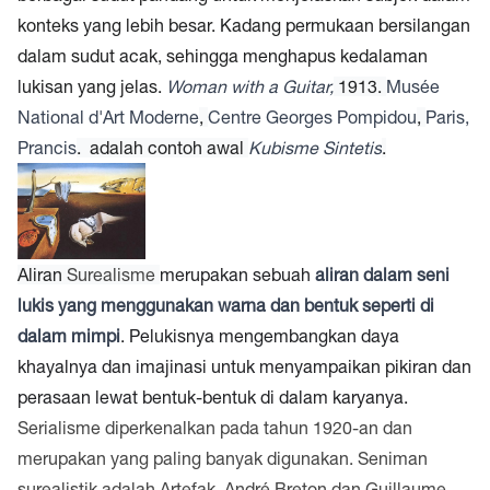
konteks yang lebih besar. Kadang permukaan bersilangan
dalam sudut acak, sehingga menghapus kedalaman
lukisan yang jelas.
Woman with a Guitar,
1913.
Musée
National d'Art Moderne
,
Centre Georges Pompidou
,
Paris,
Prancis
. adalah contoh awal
Kubisme Sintetis
.
Aliran
Surealisme
merupakan sebuah
aliran dalam seni
lukis yang menggunakan warna dan bentuk seperti di
dalam mimpi
. Pelukisnya mengembangkan daya
khayalnya dan imajinasi untuk menyampaikan pikiran dan
perasaan lewat bentuk-bentuk di dalam karyanya.
Serialisme diperkenalkan pada tahun 1920-an dan
merupakan yang paling banyak digunakan. Seniman
surealistik adalah Artefak, André Breton dan Guillaume