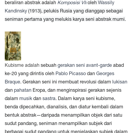
beraliran abstrak adalah
Komposisi VII
oleh
Wassily
Kandinsky
(1913), pelukis Rusia yang dianggap sebagai
seniman pertama yang melukis karya seni abstrak murni.
Kubisme adalah
sebuah
gerakan seni
avant-garde
abad
ke-20 yang dirintis oleh
Pablo Picasso
dan
Georges
Braque
. Gerakan seni ini membuat revolusi dalam
lukisan
dan
pahatan
Eropa, dan menginspirasi gerakan sejenis
dalam
musik
dan
sastra
. Dalam karya seni kubisme,
benda dipecahkan, dianalisis, dan diatur kembali dalam
bentuk abstrak—daripada menampilkan objek dari satu
sudut pandang, seniman menampilkan subjek dari
berbagai sudut pandang untuk menjelaskan subjek dalam