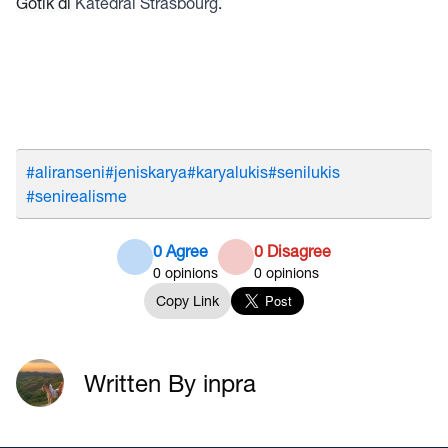
Gotik di
Katedral Strasbourg
.
#aliranseni
#jeniskarya
#karyalukis
#senilukis
#senirealisme
0 Agree
0 Disagree
0
opinions
0
opinions
Copy Link
Written By inpra