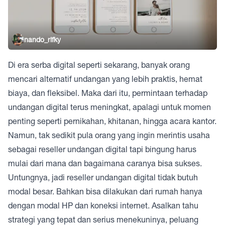
nando_rifky
Di era serba digital seperti sekarang, banyak orang
mencari alternatif undangan yang lebih praktis, hemat
biaya, dan fleksibel. Maka dari itu, permintaan terhadap
undangan digital terus meningkat, apalagi untuk momen
penting seperti pernikahan, khitanan, hingga acara kantor.
Namun, tak sedikit pula orang yang ingin merintis usaha
sebagai reseller undangan digital tapi bingung harus
mulai dari mana dan bagaimana caranya bisa sukses.
Untungnya, jadi reseller undangan digital tidak butuh
modal besar. Bahkan bisa dilakukan dari rumah hanya
dengan modal HP dan koneksi internet. Asalkan tahu
strategi yang tepat dan serius menekuninya, peluang