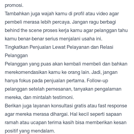
promosi.
Tambahkan juga wajah kamu di profil atau video agar
pembeli merasa lebih percaya. Jangan ragu berbagi
behind the scene proses kerja kamu agar pelanggan tahu
kamu benar-benar serius menjalani usaha ini.
Tingkatkan Penjualan Lewat Pelayanan dan Relasi
Pelanggan
Pelanggan yang puas akan kembali membeli dan bahkan
merekomendasikan kamu ke orang lain. Jadi, jangan
hanya fokus pada penjualan pertama. Follow-up
pelanggan setelah pemesanan, tanyakan pengalaman
mereka, dan mintalah testimoni.
Berikan juga layanan konsultasi gratis atau fast response
agar mereka merasa dihargai. Hal kecil seperti sapaan
ramah atau ucapan terima kasih bisa memberikan kesan
positif yang mendalam.