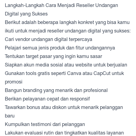
Langkah-Langkah Cara Menjadi Reseller Undangan
Digital yang Sukses
Berikut adalah beberapa langkah konkret yang bisa kamu
ikuti untuk menjadi reseller undangan digital yang sukses:
Cari vendor undangan digital terpercaya
Pelajari semua jenis produk dan fitur undangannya
Tentukan target pasar yang ingin kamu sasar
Siapkan akun media sosial atau website untuk berjualan
Gunakan tools gratis seperti Canva atau CapCut untuk
promosi
Bangun branding yang menarik dan profesional
Berikan pelayanan cepat dan responsif
Tawarkan bonus atau diskon untuk menarik pelanggan
baru
Kumpulkan testimoni dari pelanggan
Lakukan evaluasi rutin dan tingkatkan kualitas layanan