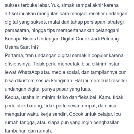
sukses terbuka lebar. Yuk, simak sampai akhir karena
artikel ini akan mengulas cara menjadi reseller undangan
digital yang sukses, mulai dari tahap persiapan, strategi
pemasaran, hingga tips mempertahankan pelanggan!
Kenapa
Bisnis Undangan Digital
Cocok Jadi Peluang
Usaha Saat Ini?
Pertama, tren undangan digital semakin populer karena
efisiensinya. Tidak perlu mencetak, bisa dikirim instan
lewat WhatsApp atau media sosial, dan tampilannya pun
bisa dikustom sesuai keinginan. Hal ini membuat reseller
undangan digital punya pasar yang luas.
Kedua, usaha ini minim risiko dan fleksibel. Kamu tidak
perlu stok barang, tidak perlu sewa tempat, dan bisa
mengatur waktu kerja sendiri. Cocok untuk pelajar, ibu
rumah tangga, atau siapa pun yang ingin penghasilan
tambahan dari rumah.