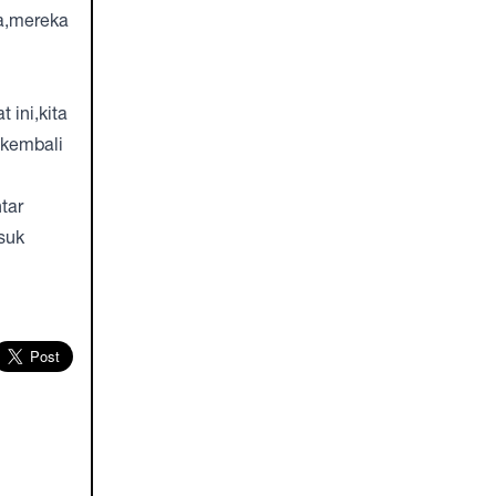
ya,mereka
 ini,kita
 kembali
tar
asuk