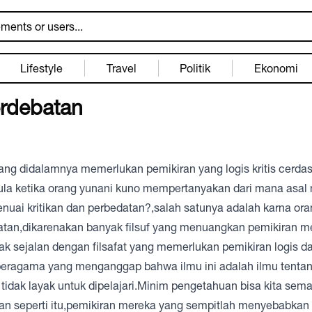
Lifestyle
Travel
Politik
Ekonomi
erdebatan
yang didalamnya memerlukan pemikiran yang logis kritis cerda
bermula ketika orang yunani kuno mempertanyakan dari mana asal
uai kritikan dan perbedatan?,salah satunya adalah karna ora
satan,dikarenakan banyak filsuf yang menuangkan pemikiran m
k sejalan dengan filsafat yang memerlukan pemikiran logis da
beragama yang menganggap bahwa ilmu ini adalah ilmu tenta
idak layak untuk dipelajari.Minim pengetahuan bisa kita sem
pan seperti itu,pemikiran mereka yang sempitlah menyebabka