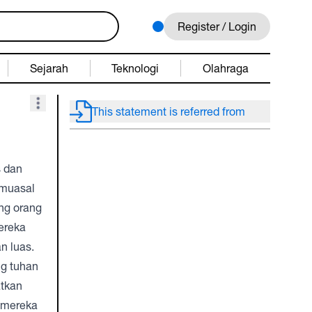
Register / Login
Sejarah
Teknologi
Olahraga
This statement is referred from
s dan
 muasal
ng orang
ereka
n luas.
ng tuhan
atkan
n mereka