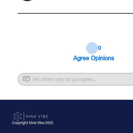
0
Agree
Opinions
Tell others why do you agree...
Copyright Nine Vibe 2025