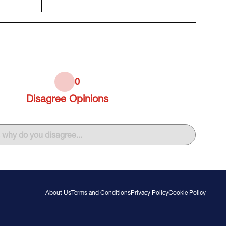
0
Disagree
Opinions
s why do you disagree...
About Us
Terms and Conditions
Privacy Policy
Cookie Policy