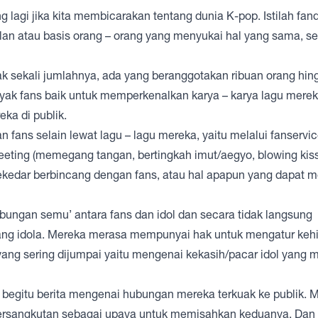
g lagi jika kita membicarakan tentang dunia K-pop. Istilah fa
ulan atau basis orang – orang yang menyukai hal yang sama, se
k sekali jumlahnya, ada yang beranggotakan ribuan orang hin
nyak fans baik untuk memperkenalkan karya – karya lagu mere
ka di publik.
fans selain lewat lagu – lagu mereka, yaitu melalui fanservic
eting (memegang tangan, bertingkah imut/aegyo, blowing kisse
sekedar berbincang dengan fans, atau hal apapun yang dapat 
ungan semu’ antara fans dan idol dan secara tidak langsung
sang idola. Mereka merasa mempunyai hak untuk mengatur keh
s yang sering dijumpai yaitu mengenai kekasih/pacar idol yang 
 begitu berita mengenai hubungan mereka terkuak ke publik. 
bersangkutan sebagai upaya untuk memisahkan keduanya. Dan