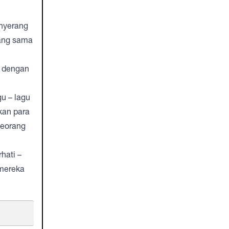
enyerang
yang sama
t dengan
gu – lagu
kan para
seorang
hati –
 mereka