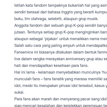
Istilah kata fandom tampaknya bukanlah hal yang asin
sendiri berasal dari bahasa Inggris yang berarti kump
buku, tim olahraga, selebriti, ataupun grup musik.
Anggota fandom dari sebuah grup K-pop sendiri banya
jutaan. Tentunya setiap grup K-pop menginginkan ba
ataupun sebagai ‘pijakan’ untuk menaikkan nama mere
Salah satu cara yang paling ampuh untuk mendapatkan 
Fanservice ini biasanya dilakukan dalam bentuk fanme
live dalam rangka merayakan anniversary grup atau 
hati dan mendapatkan kesetiaan para fans.
Hal ini lama - kelamaan menyebabkan munculnya ‘hub
munculah fans – fans fanatik yang merasa memiliki 
idol, meski itu merupakan privasi idol tersebut, kasu
sukai.
Para fans akan marah dan menyerang pacar sang idol
siap mencari kesalahan dan kejelekkan perempuan 