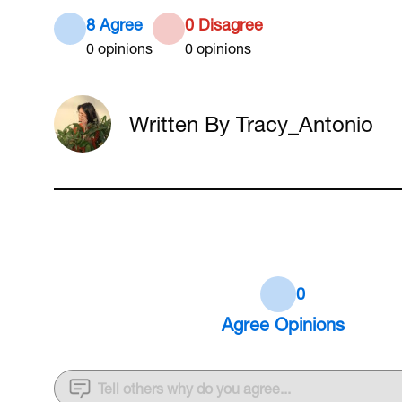
8 Agree
0 Disagree
0
opinions
0
opinions
Written By Tracy_Antonio
0
Agree
Opinions
Tell others why do you agree...