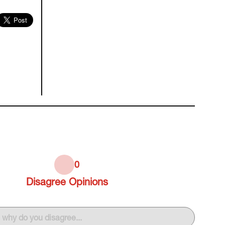
0
Disagree
Opinions
s why do you disagree...