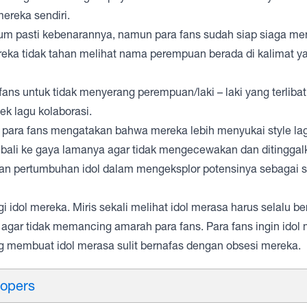
ereka sendiri.
elum pasti kebenarannya, namun para fans sudah siap siaga m
ereka tidak tahan melihat nama perempuan berada di kalimat 
ans untuk tidak menyerang perempuan/laki – laki yang terliba
k lagu kolaborasi.
ika para fans mengatakan bahwa mereka lebih menyukai style la
ali ke gaya lamanya agar tidak mengecewakan dan ditinggal
dan pertumbuhan idol dalam mengeksplor potensinya sebagai 
 idol mereka. Miris sekali melihat idol merasa harus selalu ber
agar tidak memancing amarah para fans. Para fans ingin idol
g membuat idol merasa sulit bernafas dengan obsesi mereka.
opers