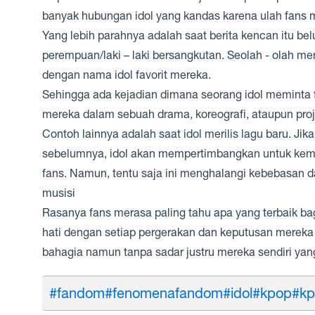
banyak hubungan idol yang kandas karena ulah fans m
Yang lebih parahnya adalah saat berita kencan itu b
perempuan/laki – laki bersangkutan. Seolah - olah m
dengan nama idol favorit mereka.
Sehingga ada kejadian dimana seorang idol meminta f
mereka dalam sebuah drama, koreografi, ataupun proje
Contoh lainnya adalah saat idol merilis lagu baru. J
sebelumnya, idol akan mempertimbangkan untuk kemb
fans. Namun, tentu saja ini menghalangi kebebasan 
musisi
Rasanya fans merasa paling tahu apa yang terbaik bagi
hati dengan setiap pergerakan dan keputusan mereka 
bahagia namun tanpa sadar justru mereka sendiri yan
#fandom
#fenomenafandom
#idol
#kpop
#kp