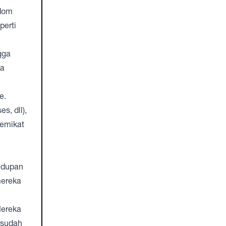
ndom
perti
gga
ka
e.
s, dll),
memikat
idupan
mereka
Mereka
 sudah