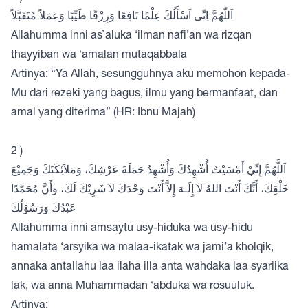
اَللّٰهُمَّ اِنِّى اَسْأَلُكَ عِلْمًا نَافِعًا وَرِزْقًا طَيِّبًا وَعَمَلاً مُتَقَبَّلاً
Allahumma inni as`aluka ‘ilman nafi’an wa rizqan
thayyiban wa ‘amalan mutaqabbala
Artinya: “Ya Allah, sesungguhnya aku memohon kepada-
Mu dari rezeki yang bagus, ilmu yang bermanfaat, dan
amal yang diterima” (HR: Ibnu Majah)
2 )
اَللَّهُمَّ إِنِّيْ أَمْسَيْتُ أُشْهِدُكَ وَأُشْهِدُ حَمَلَةَ عَرْشِكَ، وَمَلاَئِكَتَكَ وَجَمِيْعَ
خَلْقِكَ، أَنَّكَ أَنْتَ اللهُ لاَ إِلَـهَ إِلاَّ أَنْتَ وَحْدَكَ لاَ شَرِيْكَ لَكَ، وَأَنَّ مُحَمَّدًا
عَبْدُكَ وَرَسُوْلُكَ
Allahumma inni amsaytu usy-hiduka wa usy-hidu
hamalata ‘arsyika wa malaa-ikatak wa jami’a kholqik,
annaka antallahu laa ilaha illa anta wahdaka laa syariika
lak, wa anna Muhammadan ‘abduka wa rosuuluk.
Artinya: