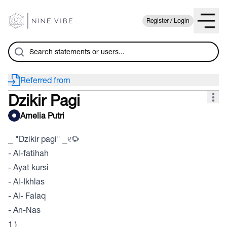
Register / Login
Referred from
Dzikir Pagi
Amelia Putri
⎯ "Dzikir pagi" ⎯୧🌻
- Al-fatihah
- Ayat kursi
- Al-Ikhlas
- Al- Falaq
- An-Nas
1 )