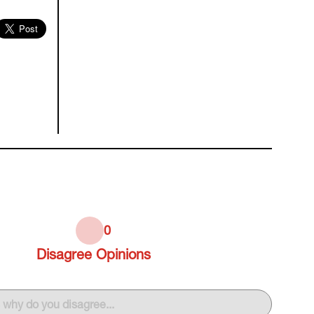
0
Disagree
Opinions
s why do you disagree...