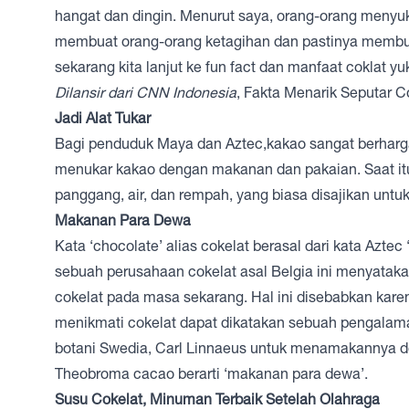
hangat dan dingin. Menurut saya, orang-orang menyuka
membuat orang-orang ketagihan dan pastinya membuat p
sekarang kita lanjut ke fun fact dan manfaat coklat yuk
Dilansir dari CNN Indonesia
, Fakta Menarik Seputar C
Jadi Alat Tukar
Bagi penduduk Maya dan Aztec,kakao sangat berharga h
menukar kakao dengan makanan dan pakaian. Saat itu 
panggang, air, dan rempah, yang biasa disajikan untu
Makanan Para Dewa
Kata ‘chocolate’ alias cokelat berasal dari kata Aztec ‘x
sebuah perusahaan cokelat asal Belgia ini menyatak
cokelat pada masa sekarang. Hal ini disebabkan kare
menikmati cokelat dapat dikatakan sebuah pengalama
botani Swedia, Carl Linnaeus untuk menamakannya d
Theobroma cacao berarti ‘makanan para dewa’.
Susu Cokelat, Minuman Terbaik Setelah Olahraga