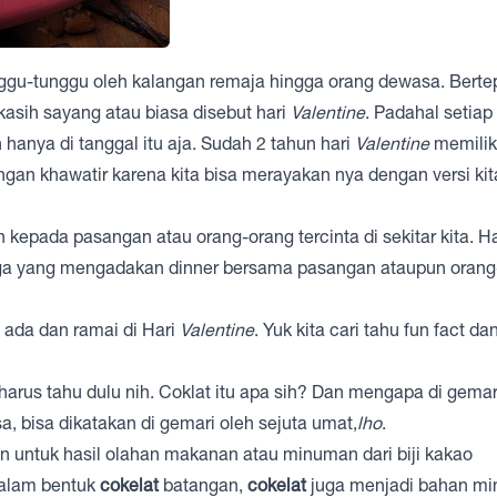
unggu-tunggu oleh kalangan remaja hingga orang dewasa. Berte
 kasih sayang atau biasa disebut hari
Valentine
. Padahal setiap 
hanya di tanggal itu aja. Sudah 2 tahun hari
Valentine
memilik
gan khawatir karena kita bisa merayakan nya dengan versi kit
h kepada pasangan atau orang-orang tercinta di sekitar kita. Ha
uga yang mengadakan dinner bersama pasangan ataupun orang
 ada dan ramai di Hari
Valentine
. Yuk kita cari tahu fun fact d
harus tahu dulu nih. Coklat itu apa sih? Dan mengapa di gemar
, bisa dikatakan di gemari oleh sejuta umat,
lho
.
an untuk hasil olahan makanan atau minuman dari biji kakao
dalam bentuk
cokelat
batangan,
cokelat
juga menjadi bahan m