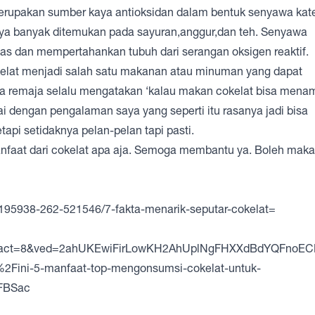
erupakan sumber kaya antioksidan dalam bentuk senyawa kate
alnya banyak ditemukan pada sayuran,anggur,dan teh. Senyawa
bas dan mempertahankan tubuh dari serangan oksigen reaktif.
cokelat menjadi salah satu makanan atau minuman yang dapat
anya remaja selalu mengatakan ‘kalau makan cokelat bisa men
ai dengan pengalaman saya yang seperti itu rasanya jadi bisa
api setidaknya pelan-pelan tapi pasti.
anfaat dari cokelat apa aja. Semoga membantu ya. Boleh maka
195938-262-521546/7-fakta-menarik-seputar-cokelat=
a&uact=8&ved=2ahUKEwiFirLowKH2AhUplNgFHXXdBdYQFnoE
ini-5-manfaat-top-mengonsumsi-cokelat-untuk-
FBSac