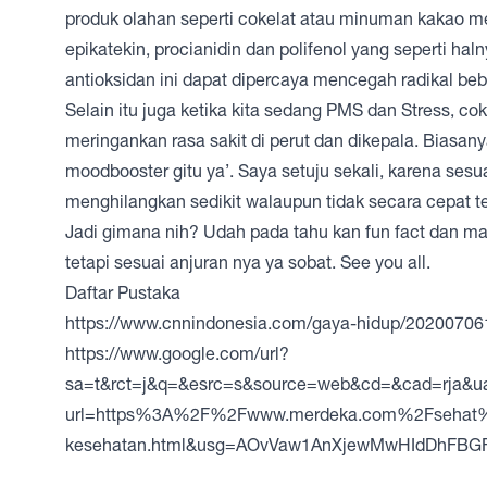
produk olahan seperti cokelat atau minuman kakao m
epikatekin, procianidin dan polifenol yang seperti h
antioksidan ini dapat dipercaya mencegah radikal be
Selain itu juga ketika kita sedang PMS dan Stress, 
meringankan rasa sakit di perut dan dikepala. Bias
moodbooster gitu ya’. Saya setuju sekali, karena sesu
menghilangkan sedikit walaupun tidak secara cepat tet
Jadi gimana nih? Udah pada tahu kan fun fact dan m
tetapi sesuai anjuran nya ya sobat. See you all.
Daftar Pustaka
https://www.cnnindonesia.com/gaya-hidup/20200706
https://www.google.com/url?
sa=t&rct=j&q=&esrc=s&source=web&cd=&cad=rj
url=https%3A%2F%2Fwww.merdeka.com%2Fsehat%2F
kesehatan.html&usg=AOvVaw1AnXjewMwHIdDhFBG