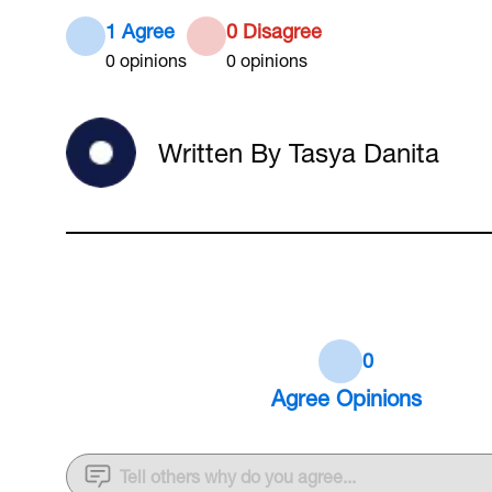
1 Agree
0 Disagree
0
opinions
0
opinions
Written By Tasya Danita
0
Agree
Opinions
Tell others why do you agree...