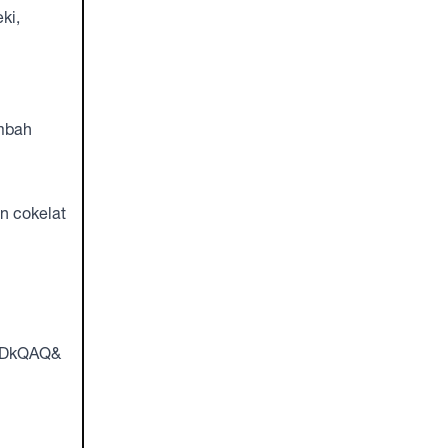
ki,
ambah
n cokelat
CDkQAQ&