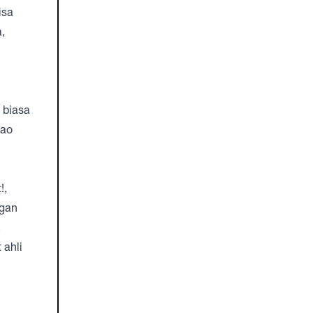
isa
,
 biasa
kao
!,
ngan
,
 ahli