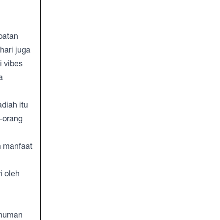
patan
hari juga
i vibes
a
diah itu
-orang
an manfaat
i oleh
inuman