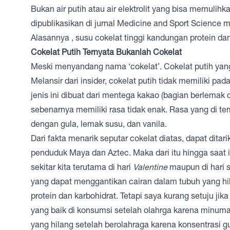
Bukan air putih atau air elektrolit yang bisa memulih
dipublikasikan di jurnal Medicine and Sport Science 
Alasannya , susu cokelat tinggi kandungan protein dan
Cokelat Putih Ternyata Bukanlah Cokelat
Meski menyandang nama ‘cokelat’. Cokelat putih yang 
Melansir dari insider, cokelat putih tidak memiliki 
jenis ini dibuat dari mentega kakao (bagian berlemak 
sebenarnya memiliki rasa tidak enak. Rasa yang di t
dengan gula, lemak susu, dan vanila.
Dari fakta menarik seputar cokelat diatas, dapat dit
penduduk Maya dan Aztec. Maka dari itu hingga saat in
sekitar kita terutama di hari
Valentine
maupun di hari s
yang dapat menggantikan cairan dalam tubuh yang hil
protein dan karbohidrat. Tetapi saya kurang setuju j
yang baik di konsumsi setelah olahrga karena minuma
yang hilang setelah berolahraga karena konsentrasi 