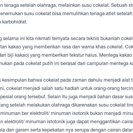
kan tenaga setelah olahraga, melainkan susu cokelat. Sebuah s
menemukan susu cokelat bisa memulihkan tenaga atlet setelah 
 karbohidrat.
selama ini kita nikmati ternyata secara teknis bukanlah cokel
padatan kakao yang memberikan rasa dan warna khas cokelat. Cok
dari biji kakao) yang memberikan tekstur halus. Mentega kakao
emukan pada cokelat putih ini berasal dari campuran mentega 
arik kesimpulan bahwa cokelat pada zaman dahulu menjadi alat t
i, cokelat menjadi salah satu hadiah untuk orang-orang tercin
pesial orang tersebut. Selain itu juga menjadi bahan dasar sus
ang setelah melakukan olahraga dikarenakan susu cokelat tin
ika minuman ber elektrolit/ minuman isotonik bukan menjadi mi
n elektrolit/ minuman istotonik juga dapat menggantikan caira
gula dan garam serta kepekatan nya serupa dengan cairan dal