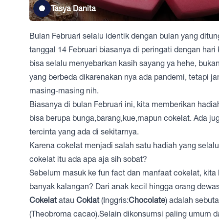
Tasya Danita
Bulan Februari selalu identik dengan bulan yang dit
tanggal 14 Februari biasanya di peringati dengan hari
bisa selalu menyebarkan kasih sayang ya hehe, bukan 
yang berbeda dikarenakan nya ada pandemi, tetapi jan
masing-masing nih.
Biasanya di bulan Februari ini, kita memberikan hadia
bisa berupa bunga,barang,kue,mapun cokelat. Ada j
tercinta yang ada di sekitarnya.
Karena cokelat menjadi salah satu hadiah yang selalu
cokelat itu ada apa aja sih sobat?
Sebelum masuk ke fun fact dan manfaat cokelat, kita 
banyak kalangan? Dari anak kecil hingga orang dewasa
Cokelat
atau
Coklat
(Inggris:
Chocolate
) adalah sebut
(Theobroma cacao).Selain dikonsumsi paling umum 