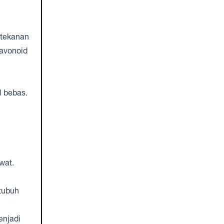
 tekanan
lavonoid
l bebas.
wat.
tubuh
enjadi