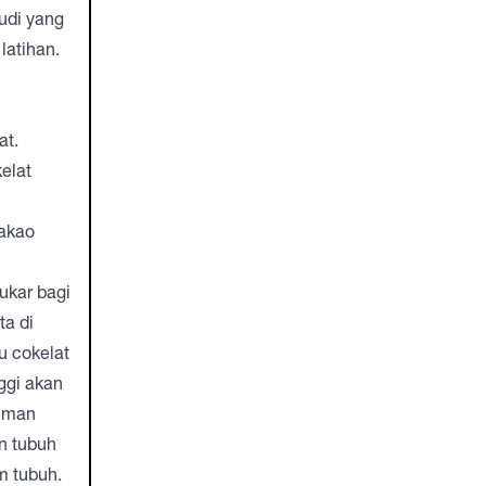
tudi yang
latihan.
at.
elat
kakao
ukar bagi
ta di
u cokelat
ggi akan
numan
n tubuh
am tubuh.