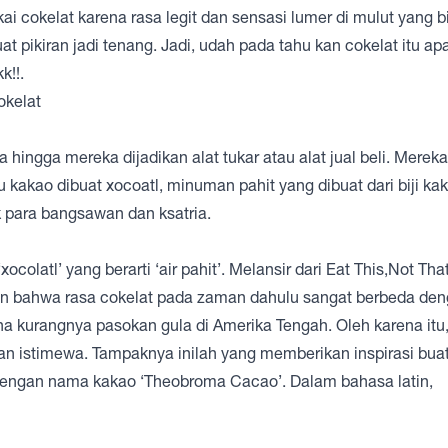
i cokelat karena rasa legit dan sensasi lumer di mulut yang b
ikiran jadi tenang. Jadi, udah pada tahu kan cokelat itu apa
k!!.
okelat
ingga mereka dijadikan alat tukar atau alat jual beli. Mereka
kakao dibuat xocoatl, minuman pahit yang dibuat dari biji ka
k para bangsawan dan ksatria.
ocolatl’ yang berarti ‘air pahit’. Melansir dari Eat This,Not That
an bahwa rasa cokelat pada zaman dahulu sangat berbeda de
na kurangnya pasokan gula di Amerika Tengah. Oleh karena itu
n istimewa. Tampaknya inilah yang memberikan inspirasi buat
engan nama kakao ‘Theobroma Cacao’. Dalam bahasa latin,