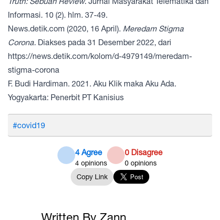
Truth: Sebuah Review
. Jurnal Masyarakat Telematika dan
Informasi.
10 (2). hlm. 37-49.
News.detik.com (2020, 16 April).
Meredam Stigma
Corona.
Diakses pada 31 Desember 2022, dari
https://news.detik.com/kolom/d-4979149/meredam-
stigma-corona
F. Budi Hardiman. 2021. Aku Klik maka Aku Ada.
Yogyakarta: Penerbit PT Kanisius
#covid19
4 Agree
0 Disagree
4
opinions
0
opinions
Copy Link
Written By Zann