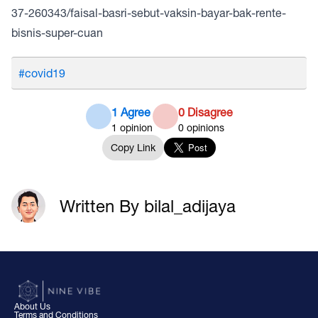
37-260343/faisal-basri-sebut-vaksin-bayar-bak-rente-
bisnis-super-cuan
#covid19
1 Agree
0 Disagree
1
opinion
0
opinions
Copy Link
Written By bilal_adijaya
About Us
Terms and Conditions