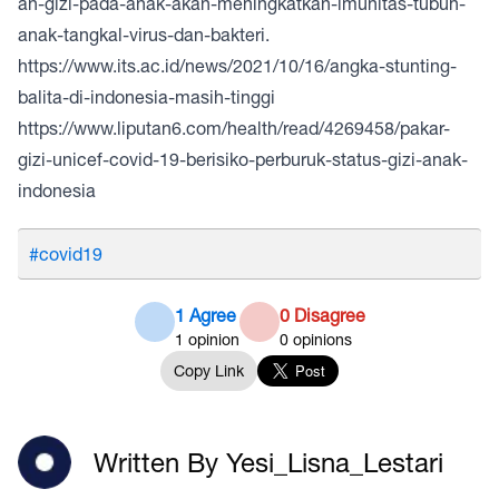
an-gizi-pada-anak-akan-meningkatkan-imunitas-tubuh-
anak-tangkal-virus-dan-bakteri.
https://www.its.ac.id/news/2021/10/16/angka-stunting-
balita-di-indonesia-masih-tinggi
https://www.liputan6.com/health/read/4269458/pakar-
gizi-unicef-covid-19-berisiko-perburuk-status-gizi-anak-
indonesia
#covid19
1 Agree
0 Disagree
1
opinion
0
opinions
Copy Link
Written By Yesi_Lisna_Lestari