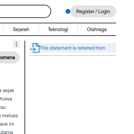
Register / Login
Sejarah
Teknologi
Olahraga
This statement is referred from
enomena
u
a sejak
 Korea
tau
ah meluas
ave ini
rutama