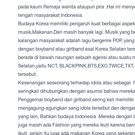
pada kaum Remaja wanita ataupun pria .Hal ini men
tengah masyarakat Indonesia.
Budaya Korea memiliki pengaruh kuat berbagai aspek 
musik,Makanan,Dan masih banyak lagi. Musik yang ber
kalangan masyarakat adalah lagu bergenre POP, yang 
dengan boyband atau girlband asal Korea Selatan te
berada di bawah naungan sebuah agensi atau suatu 
Selatan,yaitu NCT, BLACKPINK,BTS,EXO,TWICE,TXT, D
tersebut .
Kesenangan seseorang terhadap idola atau sebagai fa
seringkali dihubungkan dengan asumsi bahwa mereka 
Penggemar boyband dan girlband sering kali memiliki
mengagung-agungkan sang idola tersebut dan dengan
yang lain, Bahkan budaya Indonesia .Mereka dengan ban
juga masih ada Fashion yang mereka ikuti karena ban
ikuti, selain itu juga ada makanan Korea yang seka