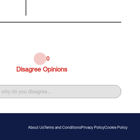
0
Disagree
Opinions
s why do you disagree...
About Us
Terms and Conditions
Privacy Policy
Cookie Policy