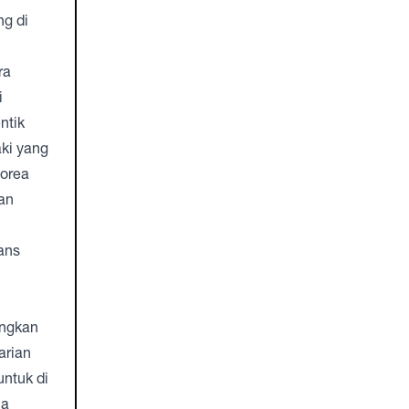
g di
ra
i
ntik
ki yang
Korea
an
ans
ingkan
arian
untuk di
ha