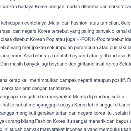
yebabkan budaya Korea dengan mudah diterima dan berkemban
kehidupan contohnya ,Mulai dari Fashion atau tampilan, Sele
asal dari negara Korea tersebut yang paling banyak dikenal d
biasa disebut Korean Pop atau juga K-POP. K-Pop tersebut ide
rsebut yang merupakan sekumpulan perempuan atau pun laki-la
manajemen.Ada beberapa contoh boyband atau girlband asal 
an masih banyak lagi boyband dan girlband asal Korea Selat
ns kerap kali menimbulkan dampak negatif ataupun positif. F
berkaitan erat dengan fanatisme.
 anggapan negatif dari masyarakat.Merek di pandang selalu
 hal tersebut menganggap budaya Korea lebih unggul diband
gga mengikuti gerakan tarian dari negara korea itu , selain t
yak orang bilang Fashion Korea itu sangat menarik dan bagus 
rang ini sudah banyak masyarakat Indonesia yang membuka usa