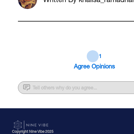
1
Agree
Opinions
Tell others why do you agree...
Copyright Nine Vibe 2025