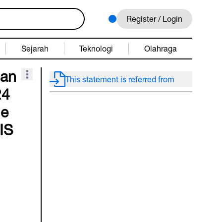
Register / Login
Sejarah
Teknologi
Olahraga
uan
This statement is referred from
24
de
IS