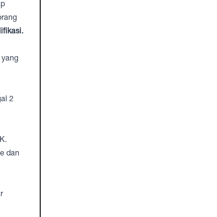
ap
orang
fikasi.
i yang
al 2
K.
ke dan
r