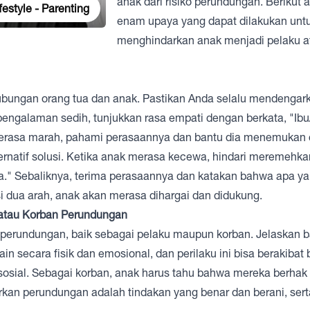
anak dari risiko perundungan. Berikut 
festyle - Parenting
enam upaya yang dapat dilakukan unt
menghindarkan anak menjadi pelaku a
ubungan orang tua dan anak. Pastikan Anda selalu mendengar
 pengalaman sedih, tunjukkan rasa empati dengan berkata, "Ib
erasa marah, pahami perasaannya dan bantu dia menemukan 
natif solusi. Ketika anak merasa kecewa, hindari meremehka
a." Sebaliknya, terima perasaannya dan katakan bahwa apa ya
dua arah, anak akan merasa dihargai dan didukung.
 atau Korban Perundungan
 perundungan, baik sebagai pelaku maupun korban. Jelaskan 
 secara fisik dan emosional, dan perilaku ini bisa berakibat 
sial. Sebagai korban, anak harus tahu bahwa mereka berhak
n perundungan adalah tindakan yang benar dan berani, serta