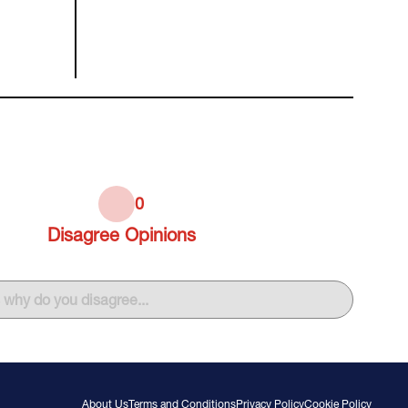
0
Disagree
Opinions
s why do you disagree...
About Us
Terms and Conditions
Privacy Policy
Cookie Policy