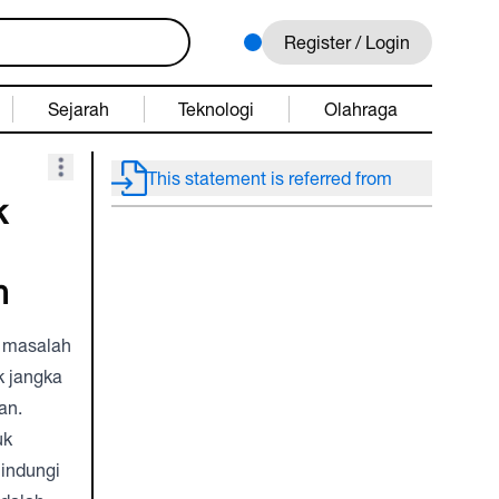
Register / Login
Sejarah
Teknologi
Olahraga
This statement is referred from
k
n
n masalah
k jangka
an.
uk
indungi