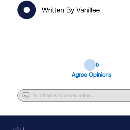
Written By Vanillee
0
Agree
Opinions
Tell others why do you agree...