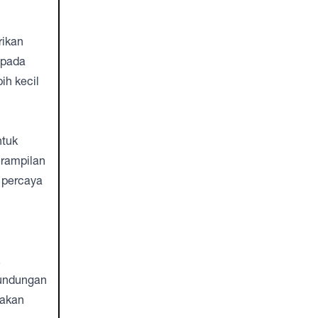
rikan
 pada
ih kecil
ntuk
erampilan
 percaya
,
erundungan
 akan