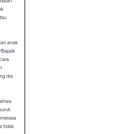
adalah
uk
tau
kan anak
u/Bapak
cara
n
ng dia
bahwa
buruk
 merasa
 tidak