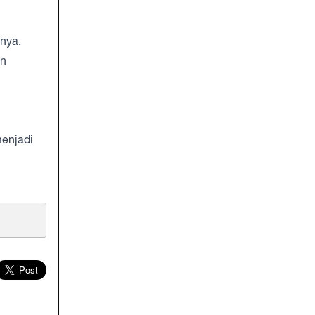
nya.
an
enjadi