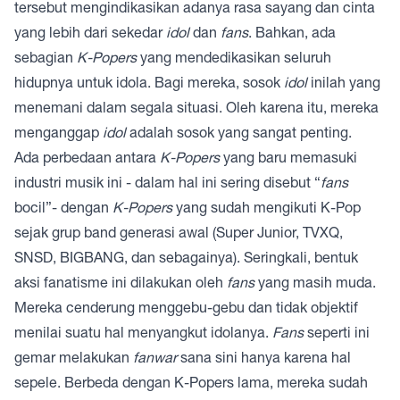
tersebut mengindikasikan adanya rasa sayang dan cinta
yang lebih dari sekedar
idol
dan
fans
. Bahkan, ada
sebagian
K-Popers
yang mendedikasikan seluruh
hidupnya untuk idola. Bagi mereka, sosok
idol
inilah yang
menemani dalam segala situasi. Oleh karena itu, mereka
menganggap
idol
adalah sosok yang sangat penting.
Ada perbedaan antara
K-Popers
yang baru memasuki
industri musik ini - dalam hal ini sering disebut “
fans
bocil”- dengan
K-Popers
yang sudah mengikuti K-Pop
sejak grup band generasi awal (Super Junior, TVXQ,
SNSD, BIGBANG, dan sebagainya). Seringkali, bentuk
aksi fanatisme ini dilakukan oleh
fans
yang masih muda.
Mereka cenderung menggebu-gebu dan tidak objektif
menilai suatu hal menyangkut idolanya.
Fans
seperti ini
gemar melakukan
fanwar
sana sini hanya karena hal
sepele. Berbeda dengan K-Popers lama, mereka sudah