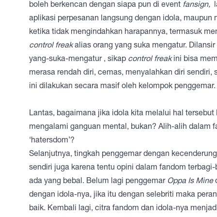
boleh berkencan dengan siapa pun di event
fansign,
l
aplikasi perpesanan langsung dengan idola, maupun 
ketika tidak mengindahkan harapannya, termasuk men
control freak
alias orang yang suka mengatur. Dilansir
yang-suka-mengatur
, sikap
control freak
ini bisa mem
merasa rendah diri, cemas, menyalahkan diri sendiri,
ini dilakukan secara masif oleh kelompok penggemar
Lantas, bagaimana jika idola kita melalui hal tersebu
mengalami ganguan mental, bukan? Alih-alih dalam 
‘hatersdom’?
Selanjutnya, tingkah penggemar dengan kecenderun
sendiri juga karena tentu opini dalam fandom terbagi
ada yang bebal. Belum lagi penggemar
Oppa Is Mine
dengan idola-nya, jika itu dengan selebriti maka peran
baik. Kembali lagi, citra fandom dan idola-nya menjad