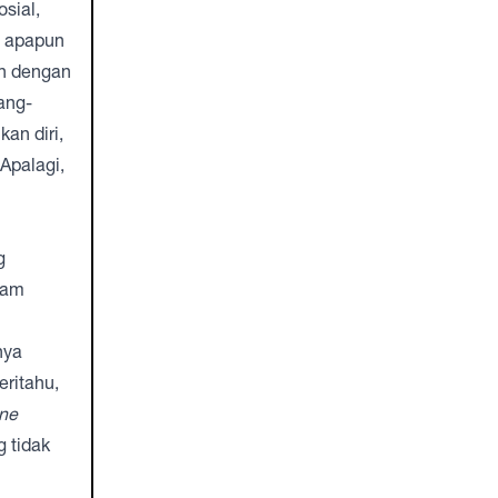
sial,
a apapun
an dengan
rang-
an diri,
Apalagi,
g
lam
nya
eritahu,
ine
g tidak