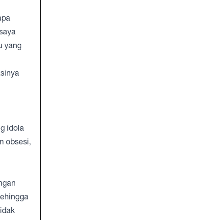
apa
 saya
u yang
sinya
 idola
n obsesi,
ngan
sehingga
tidak