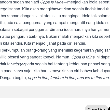
am fandom sudah menjadi
Oppa Is Mine—
menjadikan idola seperti
 kegelisahan. Kita akan mengkhawatirkan segala tindak tanduk
 berkencan dengan si ini atau si itu mengingat idola tak selam
tu, ada saja penggemar yang sampai menguntit sang idola s
a batasan sebagai penggemar dimana idola harusnya hanya men
 atau pengaruh baik-nya. Bukan malah menjadikan kita sepert
 kita sendiri. Kita menjadi jahat pada diri sendiri.
erti perkumpulan orang-orang yang memiliki kegemaran yang s
liki obsesi yang sangat konyol. Namun,
Oppa Is Mine
ini dapa
dak ter-
trigger
pada segala hal tentang kehidupan pribadi sang 
 pada karya saja, kita harus meyakinkan diri bahwa kehidupan
. Dengan begitu,
oppa is fine, fandom is fine, and we're fine too.
Copy Link