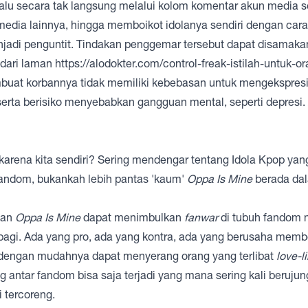
alu secara tak langsung melalui kolom komentar akun media so
media lainnya, hingga memboikot idolanya sendiri dengan car
jadi penguntit. Tindakan penggemar tersebut dapat disamak
 dari laman
https://alodokter.com/control-freak-istilah-untuk-o
buat korbannya tidak memiliki kebebasan untuk mengekspresik
 serta berisiko menyebabkan gangguan mental, seperti depresi. 
.
t karena kita sendiri? Sering mendengar tentang Idola Kpop yan
fandom, bukankah lebih pantas 'kaum'
Oppa Is Mine
berada da
gan
Oppa Is Mine
dapat menimbulkan
fanwar
di tubuh fandom 
-bagi. Ada yang pro, ada yang kontra, ada yang berusaha memb
dengan mudahnya dapat menyerang orang yang terlibat
love-l
g antar fandom bisa saja terjadi yang mana sering kali berujun
i tercoreng.