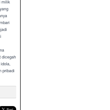
 milik
 yang
anya
embari
jadi
i
ama
t dicegah
idola,
 pribadi