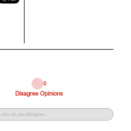
0
Disagree
Opinions
s why do you disagree...