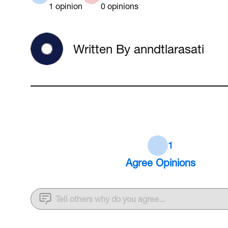
1
opinion
0
opinions
Written By anndtlarasati
1
Agree
Opinions
Tell others why do you agree...