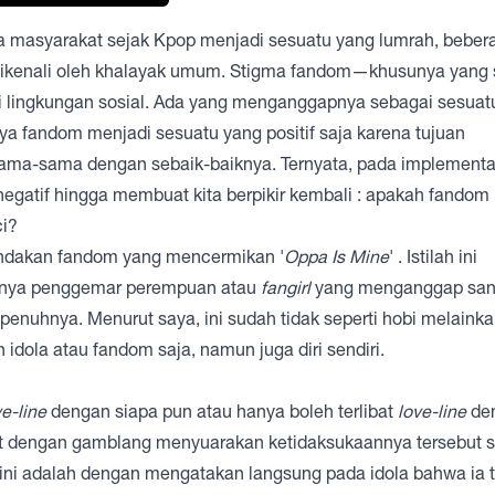
nga masyarakat sejak Kpop menjadi sesuatu yang lumrah, beber
 dikenali oleh khalayak umum. Stigma fandom—khusunya yang
i lingkungan sosial. Ada yang menganggapnya sebagai sesuat
nya fandom menjadi sesuatu yang positif saja karena tujuan
ama-sama dengan sebaik-baiknya. Ternyata, pada implementa
egatif hingga membuat kita berpikir kembali : apakah fandom
i?
tindakan fandom yang mencermikan '
Oppa Is Mine
' . Istilah ini
sanya penggemar perempuan atau
fangirl
yang menganggap sang
enuhnya. Menurut saya, ini sudah tidak seperti hobi melainka
n idola atau fandom saja, namun juga diri sendiri.
ve-line
dengan siapa pun atau hanya boleh terlibat
love-line
de
t dengan gamblang menyuarakan ketidaksukaannya tersebut 
n ini adalah dengan mengatakan langsung pada idola bahwa ia 