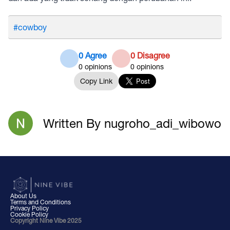
#cowboy
0 Agree
0 Disagree
0
opinions
0
opinions
Copy Link
Written By nugroho_adi_wibowo
About Us
Terms and Conditions
Privacy Policy
Cookie Policy
Copyright Nine Vibe 2025