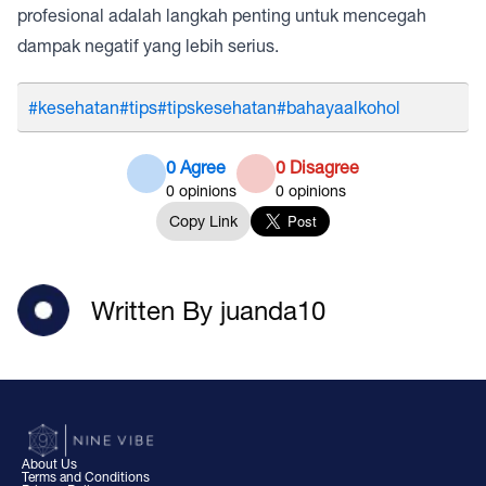
profesional adalah langkah penting untuk mencegah
dampak negatif yang lebih serius.
#kesehatan
#tips
#tipskesehatan
#bahayaalkohol
0 Agree
0 Disagree
0
opinions
0
opinions
Copy Link
Written By juanda10
About Us
Terms and Conditions