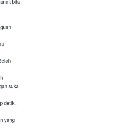
anak bila
gguan
au
Boleh
oh
ngan suka
 detik,
an yang