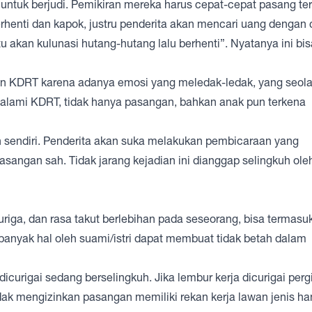
untuk berjudi. Pemikiran mereka harus cepat-cepat pasang te
rhenti dan kapok, justru penderita akan mencari uang dengan 
u akan kulunasi hutang-hutang lalu berhenti”. Nyatanya ini bis
an KDRT karena adanya emosi yang meledak-ledak, yang seola
galami KDRT, tidak hanya pasangan, bahkan anak pun terkena
n sendiri. Penderita akan suka melakukan pembicaraan yang
sangan sah. Tidak jarang kejadian ini dianggap selingkuh ole
riga, dan rasa takut berlebihan pada seseorang, bisa termasu
 banyak hal oleh suami/istri dapat membuat tidak betah dalam
curigai sedang berselingkuh. Jika lembur kerja dicurigai perg
dak mengizinkan pasangan memiliki rekan kerja lawan jenis h