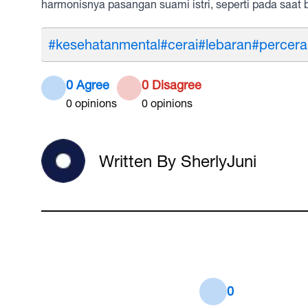
harmonisnya pasangan suami istri, seperti pada saat 
#kesehatanmental
#cerai
#lebaran
#percera
0 Agree
0 Disagree
0
opinions
0
opinions
Written By SherlyJuni
0