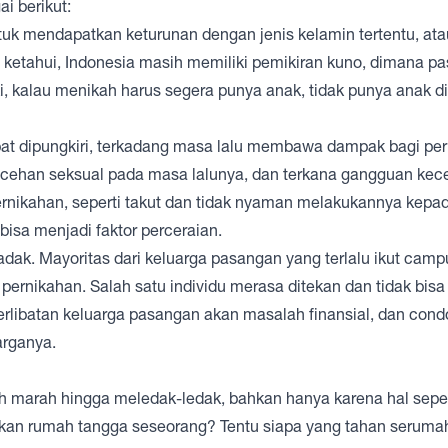
i berikut:
tuk mendapatkan keturunan dengan jenis kelamin tertentu, at
a ketahui, Indonesia masih memiliki pemikiran kuno, dimana p
ki, kalau menikah harus segera punya anak, tidak punya anak 
pat dipungkiri, terkadang masa lalu membawa dampak bagi per
lecehan seksual pada masa lalunya, dan terkana gangguan ke
ernikahan, seperti takut dan tidak nyaman melakukannya kepa
isa menjadi faktor perceraian.
k. Mayoritas dari keluarga pasangan yang terlalu ikut camp
rnikahan. Salah satu individu merasa ditekan dan tidak bisa
erlibatan keluarga pasangan akan masalah finansial, dan cond
arganya.
marah hingga meledak-ledak, bahkan hanya karena hal sepe
kan rumah tangga seseorang? Tentu siapa yang tahan seruma