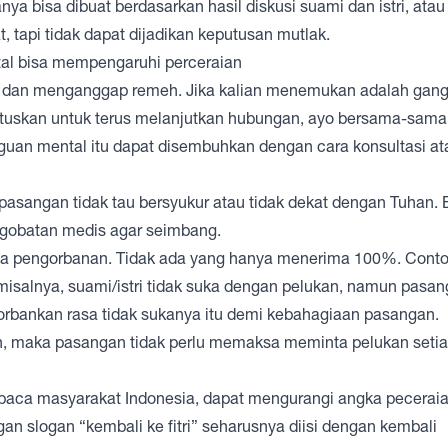
 bisa dibuat berdasarkan hasil diskusi suami dan istri, atau 
, tapi tidak dapat dijadikan keputusan mutlak.
al dan menganggap remeh. Jika kalian menemukan adalah gan
utuskan untuk terus melanjutkan hubungan, ayo bersama-sama
guan mental itu dapat disembuhkan dengan cara konsultasi at
sangan tidak tau bersyukur atau tidak dekat dengan Tuhan. 
gobatan medis agar seimbang.
a pengorbanan. Tidak ada yang hanya menerima 100%. Cont
salnya, suami/istri tidak suka dengan pelukan, namun pasa
orbankan rasa tidak sukanya itu demi kebahagiaan pasangan.
ban, maka pasangan tidak perlu memaksa meminta pelukan setiap
 baca masyarakat Indonesia, dapat mengurangi angka pecerai
ngan slogan “kembali ke fitri” seharusnya diisi dengan kembali