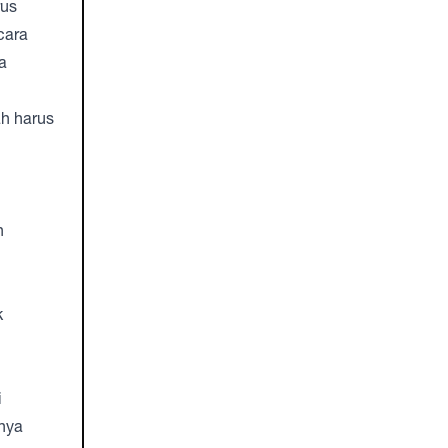
rus
cara
a
h harus
h
k
i
anya