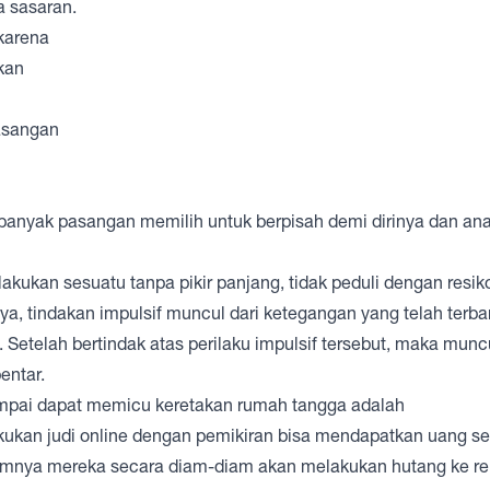
a sasaran.
 karena
kan
asangan
 banyak pasangan memilih untuk berpisah demi dirinya dan an
ukan sesuatu tanpa pikir panjang, tidak peduli dengan resik
anya, tindakan impulsif muncul dari ketegangan yang telah terb
 Setelah bertindak atas perilaku impulsif tersebut, maka munc
entar.
umpai dapat memicu keretakan rumah tangga adalah
lakukan judi online dengan pemikiran bisa mendapatkan uang s
umnya mereka secara diam-diam akan melakukan hutang ke ren