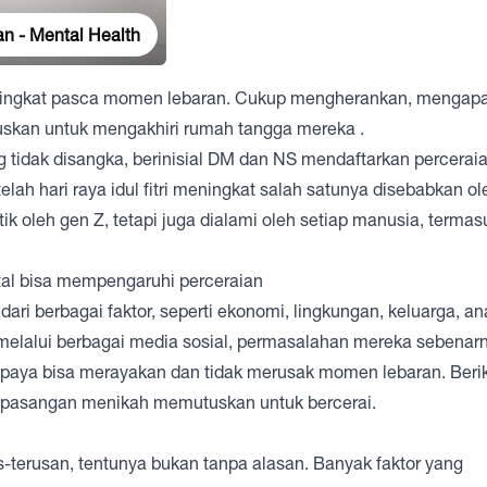
n - Mental Health
ingkat pasca momen lebaran. Cukup mengherankan, mengapa
skan untuk mengakhiri rumah tangga mereka .
ng tidak disangka, berinisial DM dan NS mendaftarkan percerai
lah hari raya idul fitri meningkat salah satunya disebabkan ol
k oleh gen Z, tetapi juga dialami oleh setiap manusia, termas
ri berbagai faktor, seperti ekonomi, lingkungan, keluarga, an
 melalui berbagai media sosial, permasalahan mereka sebenar
supaya bisa merayakan dan tidak merusak momen lebaran. Beri
pasangan menikah memutuskan untuk bercerai.
terusan, tentunya bukan tanpa alasan. Banyak faktor yang