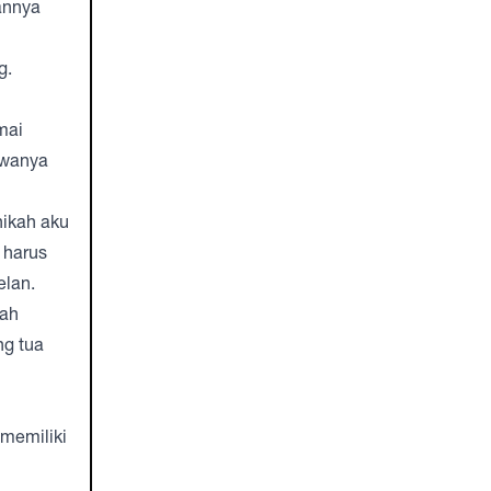
sannya
g.
mai
awanya
nikah aku
 harus
elan.
dah
ng tua
 memiliki