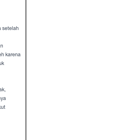
 setelah
an
eh karena
uk
ak,
nya
kut