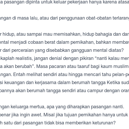
gga pasangan dipinta untuk keluar pekerjaan hanya karena ata
ngan di masa lalu, atau dari penggunaan obat-obatan terlaran
r hidup, atau sampai mau memisahkan, hidup bahagia dan da
 mental menjadi cobaan berat dalam pernikahan, bahkan memb
 dari perceraian yang disebabkan gangguan mental diatas?
plah realistis, jangan denial dengan pikiran “nanti kalau me
ia akan berubah”. Masa pacaran atau taaruf bagi kaum muslim
ngan. Entah melihat sendiri atau hingga mencari tahu pelan-p
usi keuangan dan kerjasama dalam berumah tangga Ketika su
annya akan berumah tangga sendiri atau campur dengan ora
gan keluarga mertua, apa yang diharapkan pasangan nanti.
enar jika ingin awet. Misal jika tujuan pernikahan hanya untuk
ah satu dari pasangan tidak bisa memberikan keturunan?