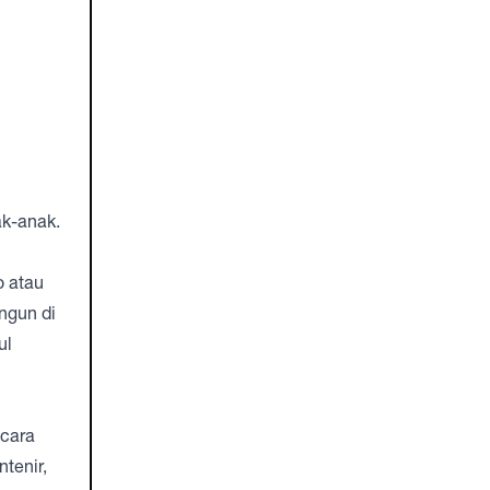
ak-anak.
o atau
angun di
ul
ecara
tenir,