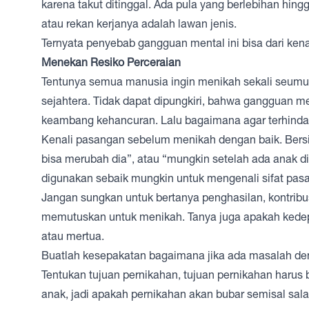
karena takut ditinggal. Ada pula yang berlebihan hin
atau rekan kerjanya adalah lawan jenis.
Ternyata penyebab gangguan mental ini bisa dari kena
Menekan Resiko Perceraian
Tentunya semua manusia ingin menikah sekali seumu
sejahtera. Tidak dapat dipungkiri, bahwa gangguan
keambang kehancuran. Lalu bagaimana agar terhindar
Kenali pasangan sebelum menikah dengan baik. Bersika
bisa merubah dia”, atau “mungkin setelah ada anak d
digunakan sebaik mungkin untuk mengenali sifat pasa
Jangan sungkan untuk bertanya penghasilan, kontrib
memutuskan untuk menikah. Tanya juga apakah kedep
atau mertua.
Buatlah kesepakatan bagaimana jika ada masalah den
Tentukan tujuan pernikahan, tujuan pernikahan harus b
anak, jadi apakah pernikahan akan bubar semisal sal