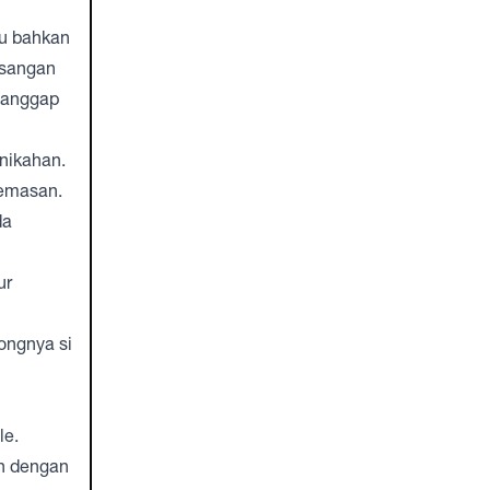
au bahkan
asangan
dianggap
nikahan.
cemasan.
da
ur
ongnya si
le.
h dengan