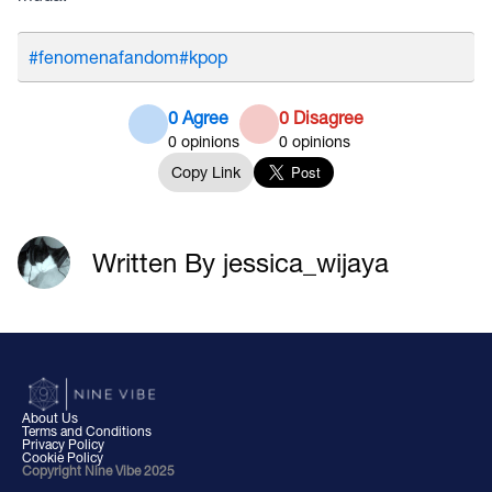
#fenomenafandom
#kpop
0 Agree
0 Disagree
0
opinions
0
opinions
Copy Link
Written By jessica_wijaya
About Us
Terms and Conditions
Privacy Policy
Cookie Policy
Copyright Nine Vibe 2025