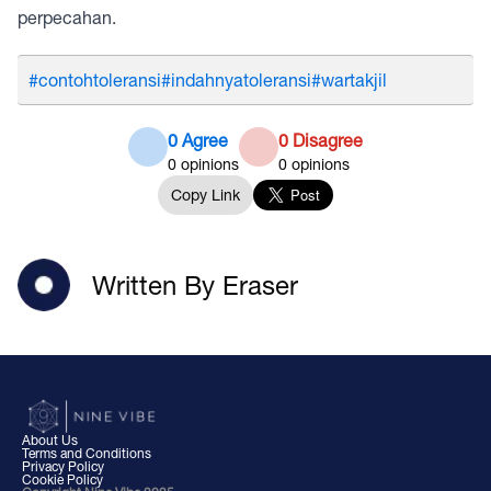
perpecahan.
#contohtoleransi
#indahnyatoleransi
#wartakjil
0 Agree
0 Disagree
0
opinions
0
opinions
Copy Link
Written By Eraser
About Us
Terms and Conditions
Privacy Policy
Cookie Policy